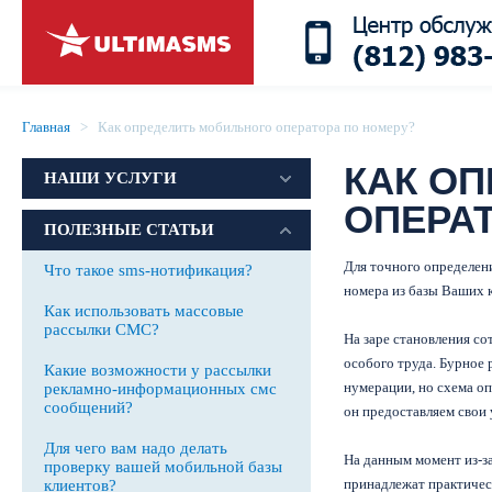
Главная
> Как определить мобильного оператора по номеру?
КАК О
НАШИ УСЛУГИ
ОПЕРА
ПОЛЕЗНЫЕ СТАТЬИ
Для точного определен
Что такое sms-нотификация?
номера из базы Ваших к
Как использовать массовые
рассылки СМС?
На заре становления с
особого труда. Бурное
Какие возможности у рассылки
нумерации, но схема оп
рекламно-информационных смс
сообщений?
он предоставляем свои 
Для чего вам надо делать
На данным момент из-з
проверку вашей мобильной базы
принадлежат практичес
клиентов?